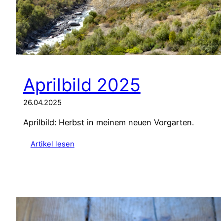
Aprilbild 2025
26.04.2025
Aprilbild: Herbst in meinem neuen Vorgarten.
:
Artikel lesen
A
p
r
i
l
b