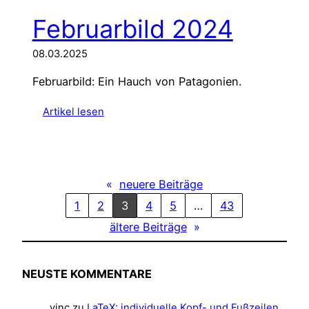
r
Februarbild 2024
u
c
t
08.03.2025
u
Februarbild: Ein Hauch von Patagonien.
r
e
:
Artikel lesen
7
F
0
e
0
b
U
r
l
«
neuere Beiträge
u
t
1
2
3
4
5
…
43
a
r
r
ältere Beiträge
»
a
b
C
i
o
l
NEUSTE KOMMENTARE
m
d
p
2
a
vinc
zu
LaTeX: individuelle Kopf- und Fußzeilen