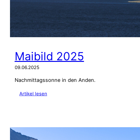
i
e
n
Maibild 2025
09.06.2025
Nachmittagssonne in den Anden.
:
Artikel lesen
M
a
i
b
i
l