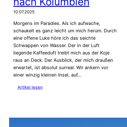
nach Kolumbien
10.07.2025
Morgens im Paradies. Als ich aufwache,
schaukelt es ganz leicht um mich herum. Durch
eine offene Luke höre ich das seichte
Schwappen von Wasser. Der in der Luft
liegende Kaffeeduft treibt mich aus der Koje
raus an Deck. Der Ausblick, der mich draußen
erwartet, ist absolut surreal. Wir ankern vor
einer winzig kleinen Insel, auf…
:
Artikel lesen
M
i
t
d
e
m