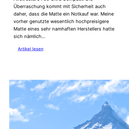
Überraschung kommt mit Sicherheit auch
daher, dass die Matte ein Notkauf war. Meine
vorher genutzte wesentlich hochpreisigere
Matte eines sehr namhaften Herstellers hatte
sich nämlich…
:
Artikel lesen
R
e
z
e
n
s
i
o
n
:
D
e