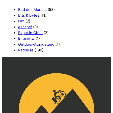
Bild des Monats
(53)
Bits & Bytes
(11)
DIY
(2)
escape!
(3)
Expat in Chile
(2)
Interview
(1)
Outdoor-Ausrüstung
(1)
Radreise
(190)