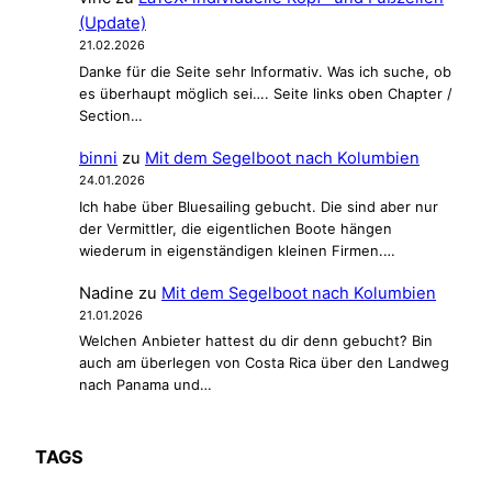
0
c
(Update)
2
21.02.2026
t
4
Danke für die Seite sehr Informativ. Was ich suche, ob
es überhaupt möglich sei…. Seite links oben Chapter /
Section…
binni
zu
Mit dem Segelboot nach Kolumbien
24.01.2026
Ich habe über Bluesailing gebucht. Die sind aber nur
der Vermittler, die eigentlichen Boote hängen
wiederum in eigenständigen kleinen Firmen.…
Nadine
zu
Mit dem Segelboot nach Kolumbien
21.01.2026
Welchen Anbieter hattest du dir denn gebucht? Bin
auch am überlegen von Costa Rica über den Landweg
nach Panama und…
TAGS