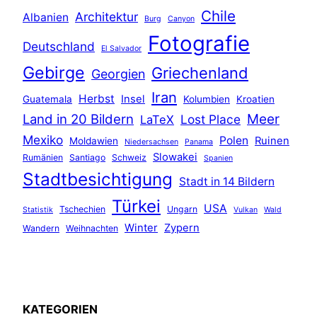
Chile
Architektur
Albanien
Burg
Canyon
Fotografie
Deutschland
El Salvador
Gebirge
Griechenland
Georgien
Iran
Herbst
Insel
Guatemala
Kolumbien
Kroatien
Land in 20 Bildern
Meer
Lost Place
LaTeX
Mexiko
Polen
Ruinen
Moldawien
Niedersachsen
Panama
Slowakei
Rumänien
Santiago
Schweiz
Spanien
Stadtbesichtigung
Stadt in 14 Bildern
Türkei
USA
Tschechien
Ungarn
Statistik
Vulkan
Wald
Winter
Zypern
Wandern
Weihnachten
KATEGORIEN