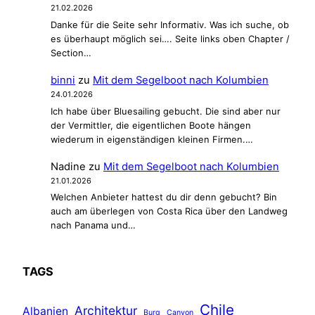
l
21.02.2026
i
Danke für die Seite sehr Informativ. Was ich suche, ob
z
es überhaupt möglich sei…. Seite links oben Chapter /
e
Section…
binni
zu
Mit dem Segelboot nach Kolumbien
24.01.2026
Ich habe über Bluesailing gebucht. Die sind aber nur
der Vermittler, die eigentlichen Boote hängen
wiederum in eigenständigen kleinen Firmen.…
Nadine
zu
Mit dem Segelboot nach Kolumbien
21.01.2026
Welchen Anbieter hattest du dir denn gebucht? Bin
auch am überlegen von Costa Rica über den Landweg
nach Panama und…
TAGS
Chile
Architektur
Albanien
Burg
Canyon