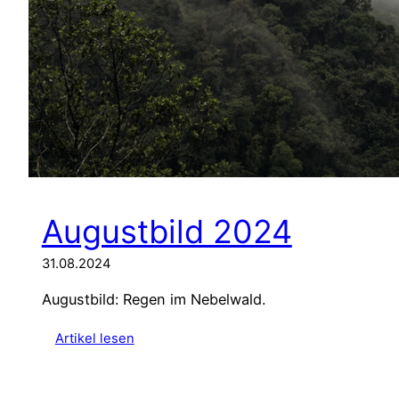
Augustbild 2024
31.08.2024
Augustbild: Regen im Nebelwald.
:
Artikel lesen
A
u
g