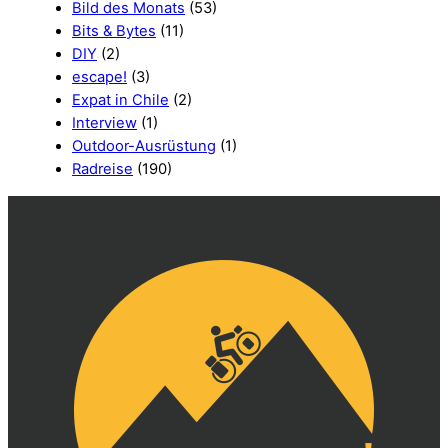
Bild des Monats
(53)
Bits & Bytes
(11)
DIY
(2)
escape!
(3)
Expat in Chile
(2)
Interview
(1)
Outdoor-Ausrüstung
(1)
Radreise
(190)