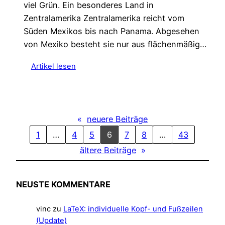
viel Grün. Ein besonderes Land in
Zentralamerika Zentralamerika reicht vom
Süden Mexikos bis nach Panama. Abgesehen
von Mexiko besteht sie nur aus flächenmäßig…
:
Artikel lesen
E
i
n
e
«
neuere Beiträge
W
1
…
4
5
6
7
8
…
43
o
c
ältere Beiträge
»
h
e
i
NEUSTE KOMMENTARE
n
B
vinc
zu
LaTeX: individuelle Kopf- und Fußzeilen
e
(Update)