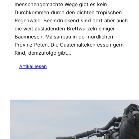
menschengemachte Wege gibt es kein
Durchkommen durch den dichten tropischen
Regenwald. Beeindruckend sind dort aber auch
die weit ausladenden Brettwurzeln einiger
Baumriesen. Maisanbau in der nördlichen
Provinz Peten. Die Guatemalteken essen gern
Rind, demzufolge gibt…
:
Artikel lesen
G
u
a
t
e
m
a
l
a
i