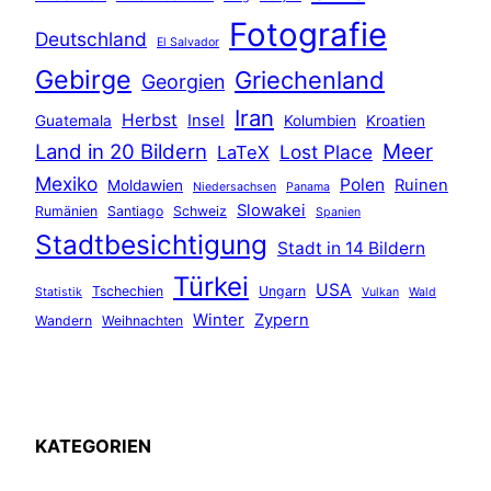
Fotografie
Deutschland
El Salvador
Gebirge
Griechenland
Georgien
Iran
Herbst
Insel
Guatemala
Kolumbien
Kroatien
Land in 20 Bildern
Meer
Lost Place
LaTeX
Mexiko
Polen
Ruinen
Moldawien
Niedersachsen
Panama
Slowakei
Rumänien
Santiago
Schweiz
Spanien
Stadtbesichtigung
Stadt in 14 Bildern
Türkei
USA
Tschechien
Ungarn
Statistik
Vulkan
Wald
Winter
Zypern
Wandern
Weihnachten
KATEGORIEN