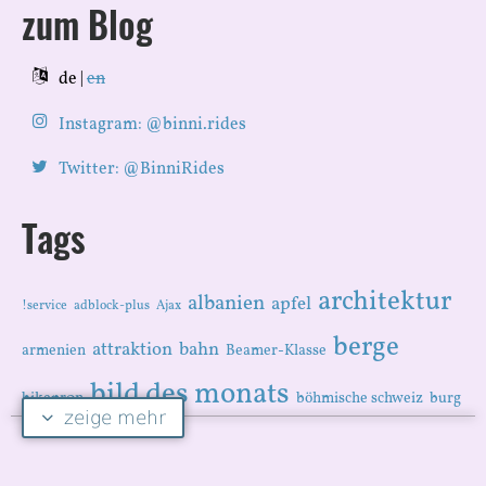
zum Blog
de |
en
Instagram: @binni.rides
Twitter: @BinniRides
Tags
architektur
albanien
apfel
!service
adblock-plus
Ajax
berge
attraktion
bahn
armenien
Beamer-Klasse
bild des monats
bikepr0n
böhmische schweiz
burg
zeige mehr
chemie
camping
canyon
cms
CSS
ccc
comic
darktable
datenschutz
deutschland
dorf
download
e-learning
england