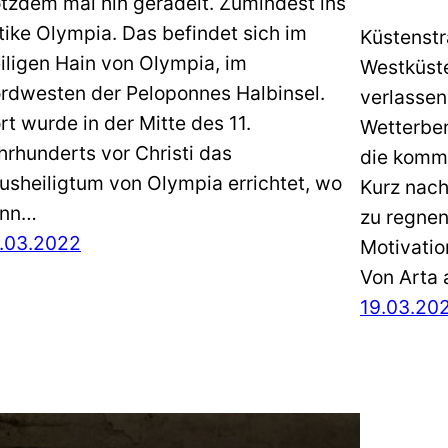
otzdem mal hin geradelt. Zumindest ins
tike Olympia. Das befindet sich im
Küstenstr
iligen Hain von Olympia, im
Westküste
rdwesten der Peloponnes Halbinsel.
verlassen
rt wurde in der Mitte des 11.
Wetterber
hrhunderts vor Christi das
die komm
usheiligtum von Olympia errichtet, wo
Kurz nach
ann…
zu regnen
.03.2022
Motivatio
Von Arta 
19.03.20