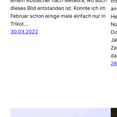
einem Abstecher nach Meteora, wo auch
tr
dieses Bild entstanden ist. Konnte ich im
an
Februar schon einige male einfach nur in
He
Trikot…
No
30.03.2022
Do
Ja
Ze
d
26