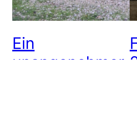
Ein
unangenehmer
Start in
In
Griechenland
Pa
im
ei
in
Willkommen in Griechenland – im
ei
Hintergrund der Grenzübergang. Nach