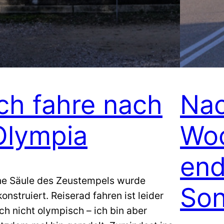
Ich fahre nach
Nac
Olympia
Wo
end
ne Säule des Zeustempels wurde
Son
konstruiert. Reiserad fahren ist leider
ch nicht olympisch – ich bin aber