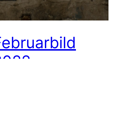
Februarbild
2022
 einer ehemaligen Militärbasis auf dem
nion Oros. Verlassene Gebäude sind
mer ziemlich spannend zu erkunden. Bei
nem Tagesausflug auf den Panion Oros
 der Nähe von Athen gab es die Reste
ner alten Militärstation zu erkunden.