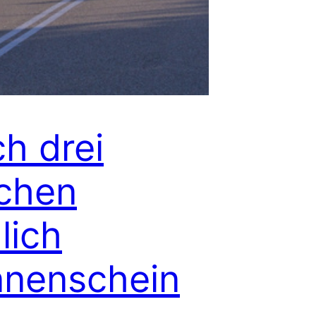
h drei
chen
lich
nenschein