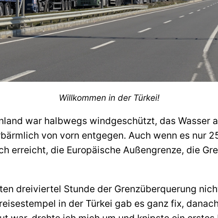
Willkommen in der Türkei!
enland war halbwegs windgeschützt, das Wasser a
erbärmlich von vorn entgegen. Auch wenn es nur 25
ch erreicht, die Europäische Außengrenze, die Gr
n dreiviertel Stunde der Grenzüberquerung nichts
nreisestempel in der Türkei gab es ganz fix, dana
taut war, drehte ich mich um und knipste ein erste