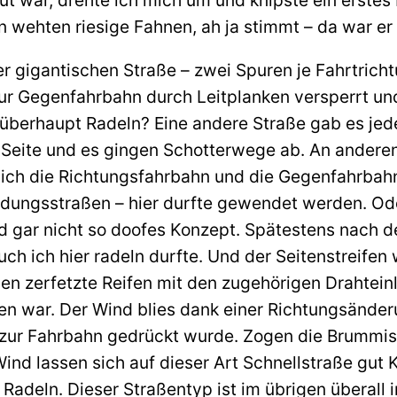
 wehten riesige Fahnen, ah ja stimmt – da war er
r gigantischen Straße – zwei Spuren je Fahrtricht
 zur Gegenfahrbahn durch Leitplanken versperrt u
überhaupt Radeln? Eine andere Straße gab es jeden
n Seite und es gingen Schotterwege ab. An andere
sich die Richtungsfahrbahn und die Gegenfahrbahn
ndungsstraßen – hier durfte gewendet werden. Od
d gar nicht so doofes Konzept. Spätestens nach d
ch ich hier radeln durfte. Und der Seitenstreifen
gen zerfetzte Reifen mit den zugehörigen Drahtein
n war. Der Wind blies dank einer Richtungsänder
zur Fahrbahn gedrückt wurde. Zogen die Brummis 
nd lassen sich auf dieser Art Schnellstraße gut
Radeln. Dieser Straßentyp ist im übrigen überall 