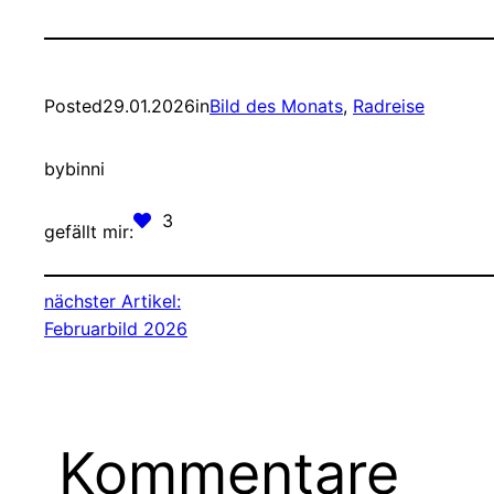
Posted
29.01.2026
in
Bild des Monats
, 
Radreise
by
binni
3
gefällt mir:
nächster Artikel:
Februarbild 2026
Kommentare