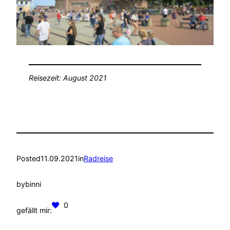
Reisezeit: August 2021
Posted
11.09.2021
in
Radreise
by
binni
0
gefällt mir: