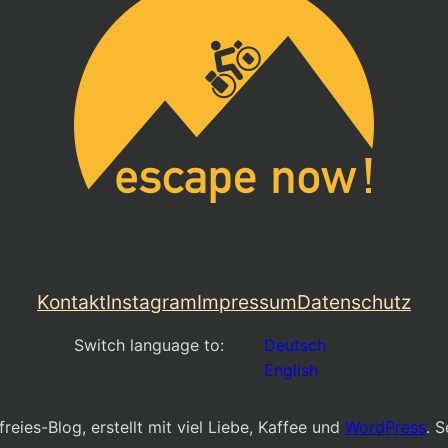
Kontakt
Instagram
Impressum
Datenschutz
Switch language to:
Deutsch
English
freies-Blog, erstellt mit viel Liebe, Kaffee und
WordPress
. S