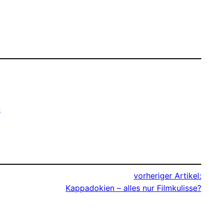
n
vorheriger Artikel:
Kappadokien – alles nur Filmkulisse?