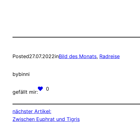
Posted
27.07.2022
in
Bild des Monats
, 
Radreise
by
binni
0
gefällt mir:
nächster Artikel:
Zwischen Euphrat und Tigris