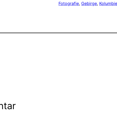
Fotografie
, 
Gebirge
, 
Kolumbi
ntar