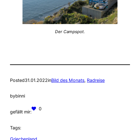
Der Campspot.
Posted
31.01.2022
in
Bild des Monats
, 
Radreise
by
binni
0
gefällt mir:
Tags:
Griechenland