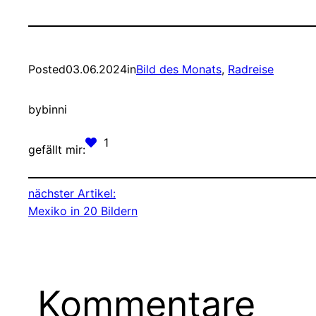
Posted
03.06.2024
in
Bild des Monats
, 
Radreise
by
binni
1
gefällt mir:
nächster Artikel:
Mexiko in 20 Bildern
Kommentare