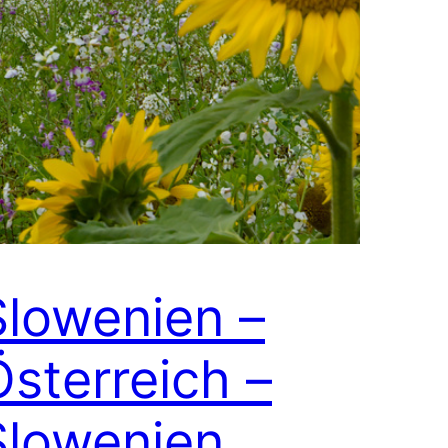
Slowenien –
Österreich –
Slowenien